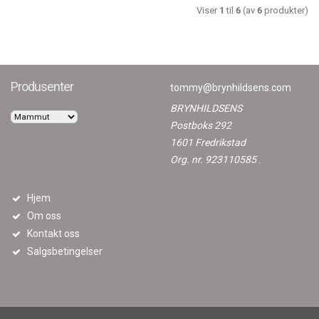
Viser
1
til
6
(av
6
produkter)
Produsenter
tommy@brynhildsens.com
BRYNHILDSENS
Postboks 292
1601 Fredrikstad
Org. nr. 923110585
.
Hjem
Om oss
Kontakt oss
Salgsbetingelser