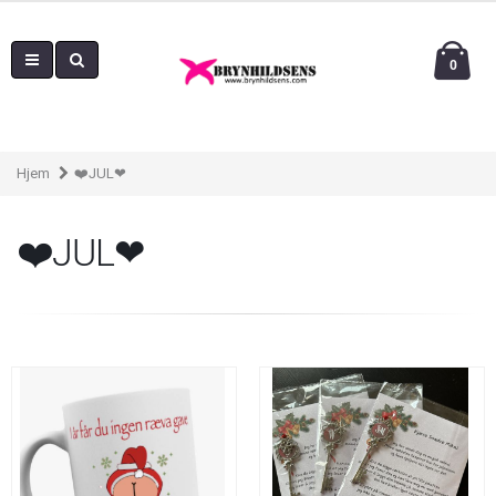
0
Hjem
❤️JUL❤
❤️JUL❤