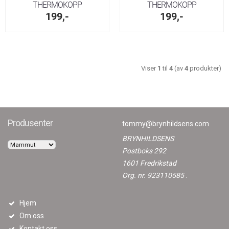
THERMOKOPP
THERMOKOPP
199,-
199,-
Viser
1
til
4
(av
4
produkter)
Produsenter
tommy@brynhildsens.com
BRYNHILDSENS
Postboks 292
1601 Fredrikstad
Org. nr. 923110585
.
Hjem
Om oss
Kontakt oss