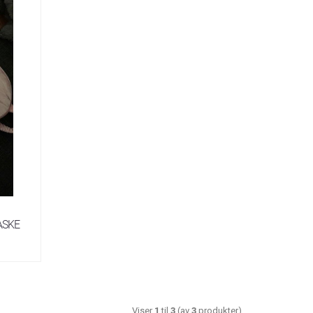
ASKE
Viser
1
til
3
(av
3
produkter)