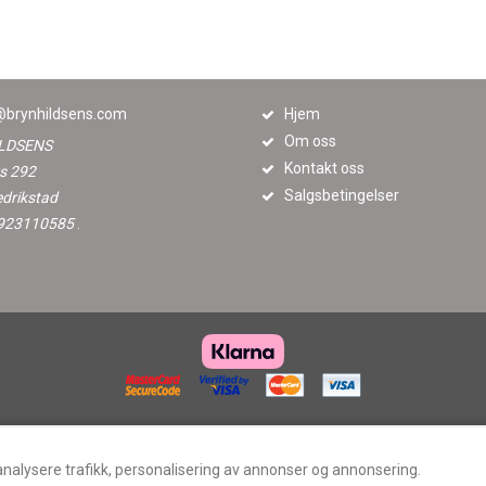
brynhildsens.com
Hjem
Om oss
LDSENS
Kontakt oss
s 292
Salgsbetingelser
edrikstad
. 923110585
.
analysere trafikk, personalisering av annonser og annonsering.