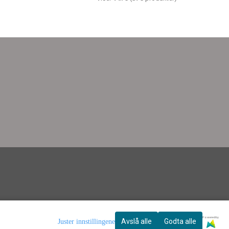
Powered by
Avslå alle
Godta alle
Juster innstillingene