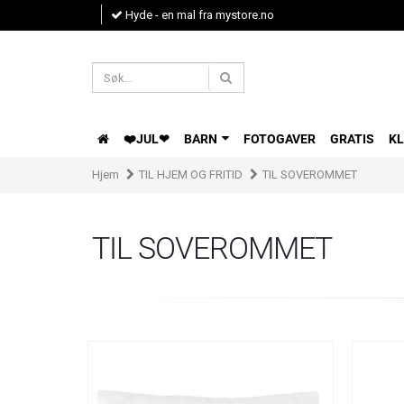
Hyde - en mal fra mystore.no
❤️JUL❤
BARN
FOTOGAVER
GRATIS
K
Hjem
TIL HJEM OG FRITID
TIL SOVEROMMET
TIL SOVEROMMET