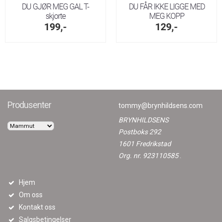
DU GJØR MEG GAL T-
DU FÅR IKKE LIGGE MED
skjorte
MEG KOPP
199,-
129,-
Produsenter
tommy@brynhildsens.com
BRYNHILDSENS
Postboks 292
1601 Fredrikstad
Org. nr. 923110585
.
Hjem
Om oss
Kontakt oss
Salgsbetingelser