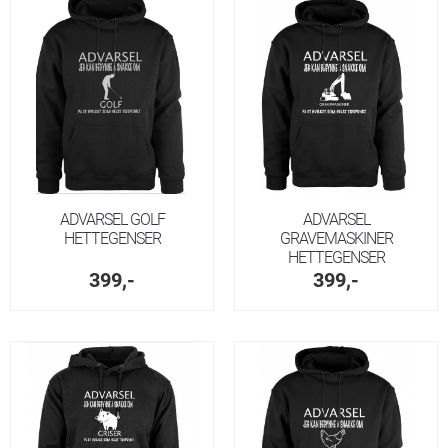
ADVARSEL GOLF
ADVARSEL
HETTEGENSER
GRAVEMASKINER
HETTEGENSER
399,-
399,-