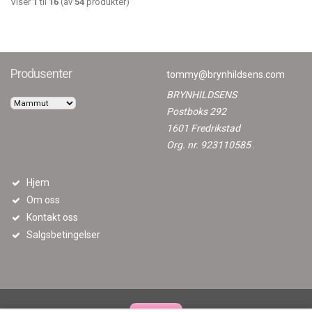
Viser
1
til
16
(av
54
produkter)
Produsenter
tommy@brynhildsens.com
BRYNHILDSENS
Postboks 292
1601 Fredrikstad
Org. nr. 923110585
.
Hjem
Om oss
Kontakt oss
Salgsbetingelser