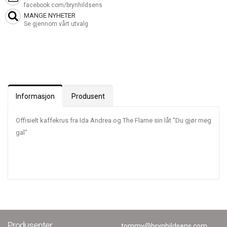
facebook.com/brynhildsens
MANGE NYHETER
Se gjennom vårt utvalg
Informasjon
Produsent
Offisielt kaffekrus fra Ida Andrea og The Flame sin låt "Du gjør meg
gal"
Produsenter
tommy@brynhildsens.com