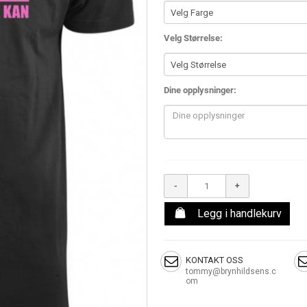
Velg Størrelse
Dine opplysninger
Legg i handlekurv
KONTAKT OSS
tommy@brynhildsens.c
om