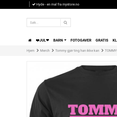
Hyde - en mal fra mystore.no
❤️JUL❤
BARN
FOTOGAVER
GRATIS
K
Hjem
Merch
Tommy gjør ting han ikke kan
TOMMY T