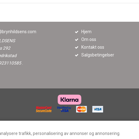
brynhildsens.com
Hjem
Om oss
LDSENS
Kontakt oss
s 292
Salgsbetingelser
edrikstad
. 923110585
.
analysere trafikk, personalisering av annonser og annonsering.