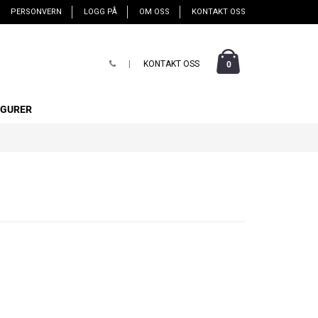
PERSONVERN
LOGG PÅ
OM OSS
KONTAKT OSS
|
KONTAKT OSS
0
IGURER