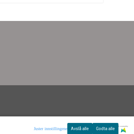
Powered by
Avslå alle
Godta alle
Juster innstillingene